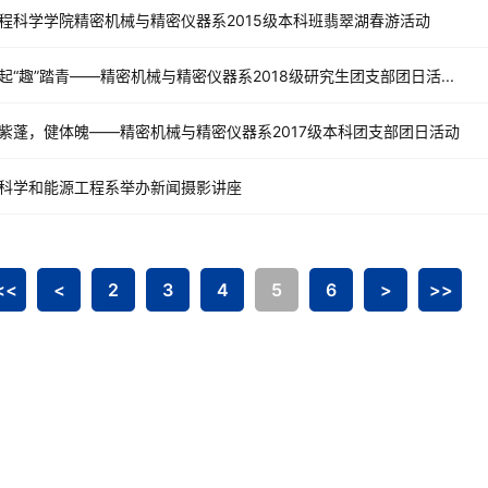
程科学学院精密机械与精密仪器系2015级本科班翡翠湖春游活动
起“趣”踏青——精密机械与精密仪器系2018级研究生团支部团日活...
紫蓬，健体魄——精密机械与精密仪器系2017级本科团支部团日活动
科学和能源工程系举办新闻摄影讲座
<<
<
2
3
4
5
6
>
>>