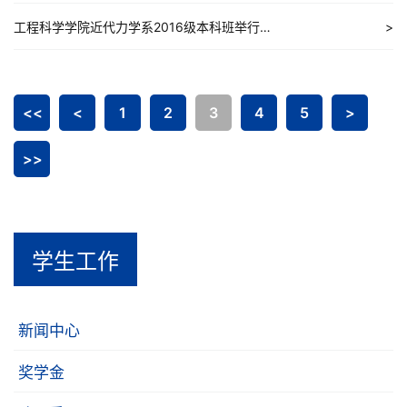
工程科学学院近代力学系2016级本科班举行参观渡江战役馆及安徽名...
<<
<
1
2
3
4
5
>
>>
学生工作
新闻中心
奖学金