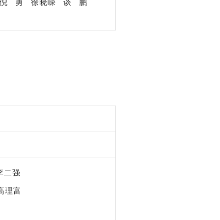
倪
勇
徐晓嵘
谈
鹏
李二强
高理富