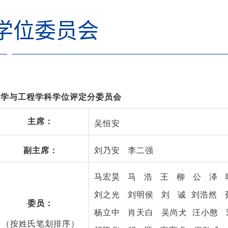
学位委员会
力学与工程学科学位评定分委员会
主席：
吴恒安
副主席：
刘乃安
李二强
马宏昊
马
浩
王
柳
公
泽
刘之光
刘明侯
刘
诚
刘浩然
委员：
杨立中
肖天白
吴尚犬
汪小憨
（按姓氏笔划排序）