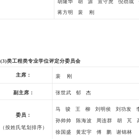
胡隆华
胡
源
宣守虎
倪劲成
蒋方明
裴
刚
(3)类工程类专业学位评定分委员会
主席：
裴
刚
副主席：
张世武
郁 杰
马 骏 王 柳 刘明侯 刘功发 
委员：
孙帅帅 陈海波 周连群 胡 芃 
（按姓氏笔划排序）
徐国盛 黄宏宇 傅 鹏 谢锦林