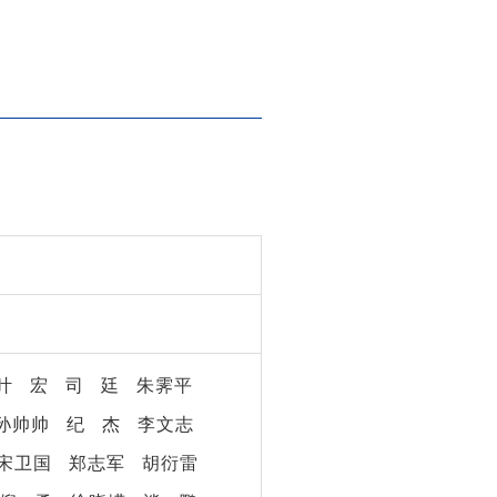
叶
宏
司
廷
朱霁平
孙帅帅
纪
杰
李文志
宋卫国
郑志军
胡衍雷