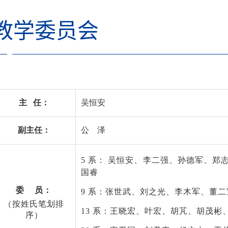
教学委员会
主 任：
吴恒安
副主任：
公 泽
5
系： 吴恒安、李二强、孙德军、郑
国睿
委 员：
9
系：张世武、刘之光、李木军、董二
（按姓氏笔划排
13
系：王晓宏、叶宏、胡芃、胡茂彬
序）