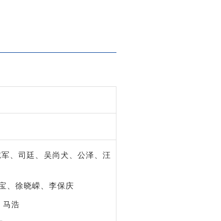
志军、司廷、吴尚犬、公泽、汪
宝、徐晓嵘、李保庆
、马浩