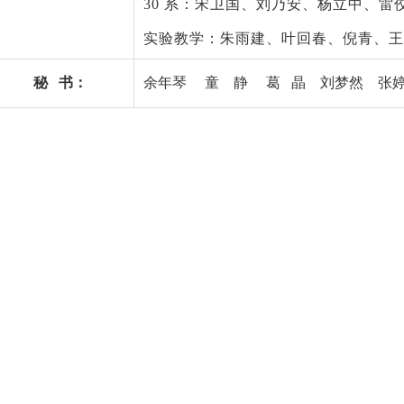
30
系：宋卫国、刘乃安、杨立中、雷
实验教学：朱雨建、叶回春、倪青、王
秘 书：
余年琴 童 静 葛 晶
刘梦然
张