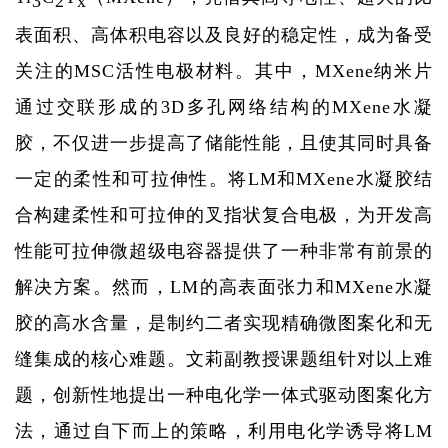
3
2
x
表面积、高体积电容以及良好的稳定性，成为备受
关注的
MSC
活性电极材料。其中，
MXene
纳米片
通过交联形成的
3D
多孔网络结构的
MXene
水凝
胶，不仅进一步提高了储能性能，且使其同时具备
一定的柔性和可拉伸性。将
LM
和
MXene
水凝胶结
合构建柔性和可拉伸的叉指状复合电极，为开发高
性能可拉伸微超级电容器提供了一种非常有前景的
解决方案。然而，
LM
的高表面张力和
MXene
水凝
胶的高水含量，是制约二者实现精确微图案化和无
缝集成的核心难题。文莉副教授课题组针对以上难
题，创新性地提出一种电化学一体式驱动图案化方
法，通过自下而上的策略，利用电化学诱导将
LM