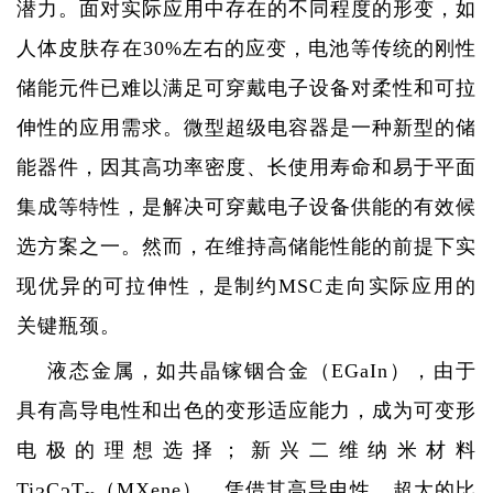
潜力。面对实际应用中存在的不同程度的形变，如
人体皮肤存在
30%
左右的应变，电池等传统的刚性
储能元件已难以满足可穿戴电子设备对柔性和可拉
伸性的应用需求。微型超级电容器是一种新型的储
能器件，因其高功率密度、长使用寿命和易于平面
集成等特性，是解决可穿戴电子设备供能的有效候
选方案之一。然而，在维持高储能性能的前提下实
现优异的可拉伸性，是制约
MSC
走向实际应用的
关键瓶颈。
液态金属，如共晶镓铟合金（
EGaIn
），由于
具有高导电性和出色的变形适应能力，成为可变形
电极的理想选择；新兴二维纳米材
料
Ti
C
T
（
M
Xe
ne
），凭借其高导电性、超大的比