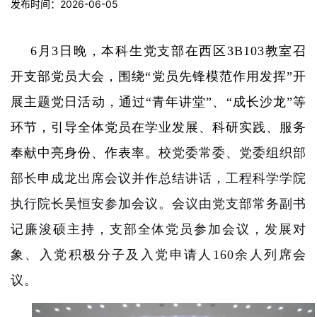
发布时间：2026-06-05
6
月
3
日晚，本科生党支部在西区
3B103
教室召
开支部党员大会，围绕
“
党员先锋模范作用发挥
”
开
展主题党日活动，通过
“
青年讲堂
”
、
“
成长沙龙
”
等
环节，引导全体党员在学业发展、科研实践、服务
奉献中亮身份、作表率。
校党委常委、党委组织部
部长申成龙出席会议并作总结讲话，工程科学学院
执行院长吴恒安参加会议。会议由党支部常务副书
记廉浚硕主持，支部全体党员参加会议，发展对
象、入党积极分子及入党申请人
160
余人列席会
议。