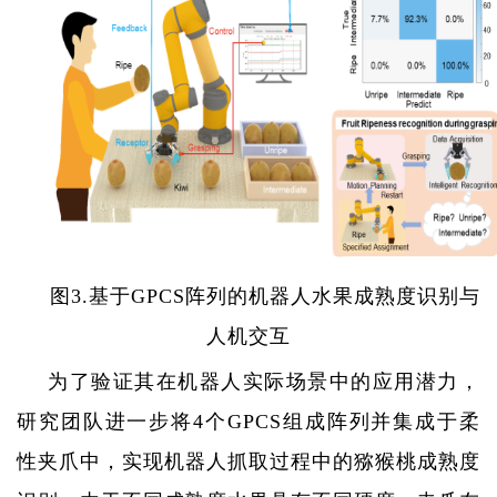
图
3.
基于
GPCS
阵列的机器人水果成熟度识别与
人机交互
为了验证其在机器人实际场景中的应用潜力，
研究团队进一步将
4
个
GPCS
组成阵列并集成于柔
性夹爪中，实现机器人抓取过程中的猕猴桃成熟度