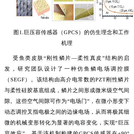
图
1.
巨压容传感器（
GPCS
）的仿生理念和工作
机理
受鱼类皮肤“刚性鳞片—柔性真皮”结构的启
发，研究团队设计了一种仿鱼鳞电场调控膜
（
SEGF
）。该结构由高介电常数的
PZT
刚性鳞片
与柔性硅胶基底组成，鳞片之间形成微米级空气间
隙。这些空气间隙可作为“电场门”，在微小形变下
动态调控叉指电极之间的边缘电场，从而将极其细
微的机械变形转化为显著的电容变化，实现“巨压
容效应”。基于该机制构建的
GPCS
传感器在±
90
°