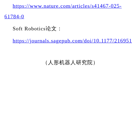
https://www.nature.com/articles/s41467-025-
61784-0
Soft Robotics
论文：
https://journals.sagepub.com/doi/10.1177/2169
（人形机器人研究院）