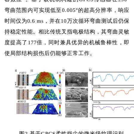
弯曲范围内可实现低至
0.005
°的超高分辨率，响应
时间仅为
0.6 ms
，并在
10
万次循环弯曲测试后仍保
持稳定性能。相比传统叉指电极结构，其弯曲灵敏
度提高了
177
倍，同时兼具优异的机械鲁棒性，即
使局部结构损伤后仍能够正常工作。
图
2.
基于
GPCS
柔性指尖的微米级纹理识别