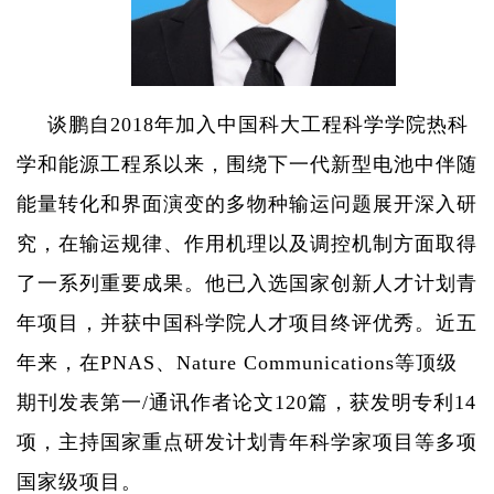
谈鹏自
2018
年加入中国科大工程科学学院热科
学和能源工程系以来，围绕下一代新型电池中伴随
能量转化和界面演变的多物种输运问题展开深入研
究，在输运规律、作用机理以及调控机制方面取得
了一系列重要成果。他已入选国家创新人才计划青
年项目，并获中国科学院人才项目终评优秀。近五
年来，在
PNAS
、
Nature Communications
等顶级
期刊发表第一
/
通讯作者论文
120
篇，获发明专利
14
项，主持国家重点研发计划青年科学家项目等多项
国家级项目。