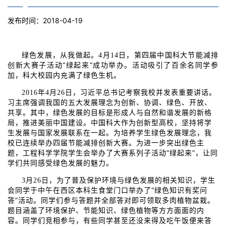
发布时间：2018-04-19
绿色发展，从我做起。
月
日，第四届中国科大节能减排
4
14
创新大赛子活动“绿起来”成功举办。活动吸引了百余名同学参
加，科大校园内充满了绿色生机。
年
月
日，习近平总书记考察我校并发表重要讲话。
2016
4
26
习主席强调我国的五大发展理念为创新、协调、绿色、开放、
共享。其中，绿色发展的目标是形成人与自然和谐发展的新格
局，推进美丽中国建设。中国科大作为创新型高校，坚持将学
生发展与国家发展联系在一起。为培养学生绿色发展理念，我
校已连续举办四届节能减排创新大赛。为进一步突出绿色主
题，工程科学学院学生会举办了大赛系列子活动“绿起来”，让同
学们共同感受绿色发展的魅力。
月
日，为了普及保护环境与绿色发展的相关知识，学生
3
26
会同学于中午在西区本科生食堂门口举办了“绿色知识有奖问
答”活动。同学们参与答题并全部答对即可领取多肉植物盆栽。
题目涵盖了环境保护、节能知识、绿色植物等方方面面的内
容。同学们竞相参与，有些同学甚至还没来得及吃午饭便来答