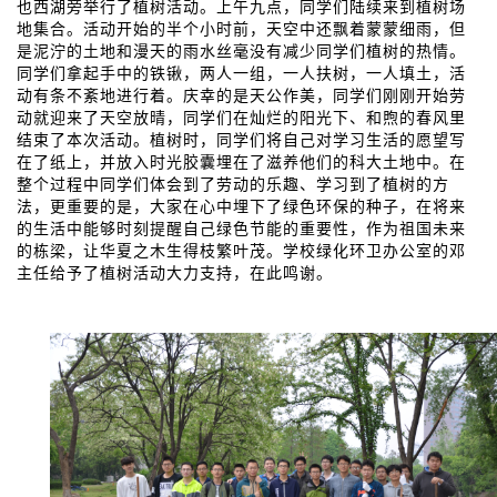
也西湖旁举行了植树活动。上午九点，同学们陆续来到植树场
地集合。活动开始的半个小时前，天空中还飘着蒙蒙细雨，但
是泥泞的土地和漫天的雨水丝毫没有减少同学们植树的热情。
同学们拿起手中的铁锹，两人一组，一人扶树，一人填土，活
动有条不紊地进行着。庆幸的是天公作美，同学们刚刚开始劳
动就迎来了天空放晴，同学们在灿烂的阳光下、和煦的春风里
结束了本次活动。植树时，同学们将自己对学习生活的愿望写
在了纸上，并放入时光胶囊埋在了滋养他们的科大土地中。在
整个过程中同学们体会到了劳动的乐趣、学习到了植树的方
法，更重要的是，大家在心中埋下了绿色环保的种子，在将来
的生活中能够时刻提醒自己绿色节能的重要性，作为祖国未来
的栋梁，让华夏之木生得枝繁叶茂。学校绿化环卫办公室的邓
主任给予了植树活动大力支持，在此鸣谢。