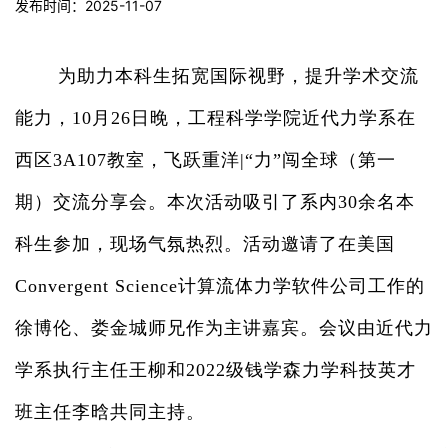
发布时间：2025-11-07
为助力本科生拓宽国际视野，提升学术交流
能力，
10
月
26
日晚，工程科学学院近代力学系在
西区
3A107
教室，飞跃重洋
|
“力”闯全球（第一
期）交流分享会。本次活动吸引了系内
30
余名本
科生参加，现场气氛热烈。活动邀请了在美国
Convergent Science
计算流体力学软件公司工作的
徐博伦、娄金城师兄作为主讲嘉宾。会议由近代力
学系执行主任王柳和
2022
级钱学森力学科技英才
班主任李晗共同主持。